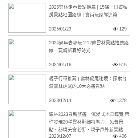
2025雲林走春景點推薦 | 15條一日遊私
房景點地圖路線 | 食尚玩家靠這篇
2025/01/23
129
2024過年去哪玩 ? 12條雲林景點推薦路
線，玩轉新春好時光！
2024/01/16
515
親子行程推薦 | 雲林虎尾秘境：探索台
灣雲林虎尾的10大必遊景點
2023/12/14
1378
雲林2023最新旅遊｜沉浸式地圖導覽 帶
你發現20種雲林縣獨特魅力｜免費景
點・秘境美食老街・親子戶外新景點
2023/12/07
406