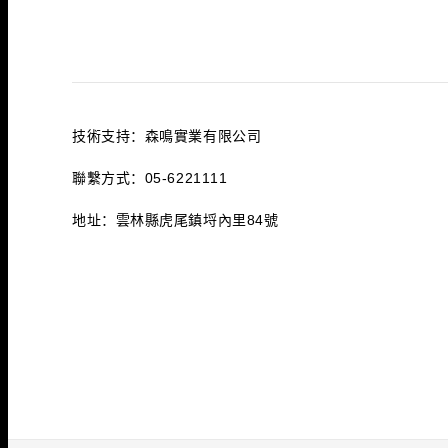
技術支持：森鳴實業有限公司
聯繫方式：05-6221111
地址：雲林縣虎尾鎮埒內里84號