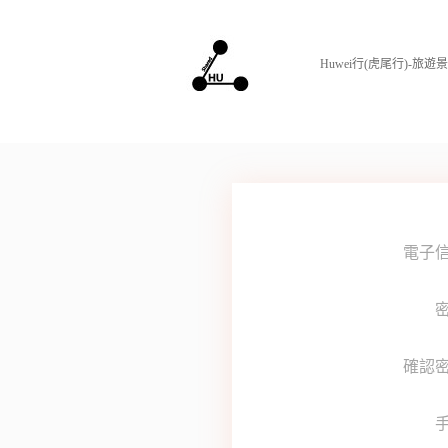
Huwei行(虎尾行)-旅
電子
密
確認