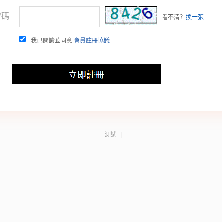
證碼
看不清？
換一張
我已閱讀並同意
會員註冊協議
測試
|