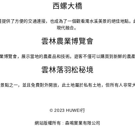
西螺大橋
僅提供了方便的交通連接，也成為了一個觀看濁水溪美景的絕佳地點。
現代融合。
雲林農業博覽會
業博覽會，展示當地的農產品和技術。遊客不僅可以購買到新鮮的農
雲林落羽松秘境
松景點之一
，並且免費對外開放
，此土地屬於私有土地
，但所有人非常
© 2023 HUWEI行
網站版權所有 : 森鳴實業有限公司