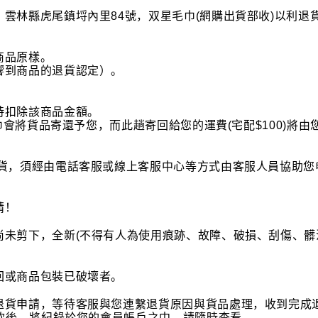
雲林縣虎尾鎮埒內里84號，双星毛巾(網購出貨部收)以利退
商品原樣。
響到商品的退貨認定）。
時扣除該商品金額。
毛巾會將貨品寄還予您，而此趟寄回給您的運費(宅配$100)
退貨，須經由電話客服或線上客服中心等方式由客服人員協助您
請！
未剪下，全新(不得有人為使用痕跡、故障、破損、刮傷、髒
回或商品包裝已破壞者。
貨申請，等待客服與您連繫退貨原因與貨品處理，收到完成退貨
退款後，將紀錄於您的會員帳戶之中，請隨時查看。