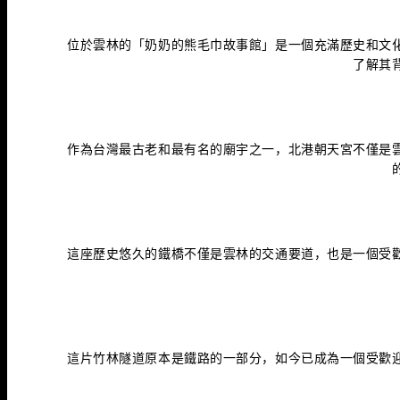
位於雲林的「奶奶的熊毛巾故事館」是一個充滿歷史和文
了解其
作為台灣最古老和最有名的廟宇之一，北港朝天宮不僅是
這座歷史悠久的鐵橋不僅是雲林的交通要道，也是一個受
這片竹林隧道原本是鐵路的一部分，如今已成為一個受歡