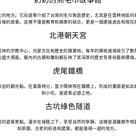
化的地方。它向遊客介紹了台灣的毛巾製造歷史，尤其是在雲林地區的
背後的故事。這裡不僅是教育和娛樂的結合，更是一個連接過去和現在
北港朝天宮
雲林的宗教中心，也是文化和歷史的匯聚地。每年的媽祖遶境吸引了數
的盛大場面。廟內的古蹟和雕刻都反映了其深厚的歷史背景和藝術價值
虎尾鐵橋
歡迎的觀光點。在黃昏時分，當夕陽映照在鐵橋上，形成的畫面是如此
和小吃，是遊客必遊之地。
古坑綠色隧道
迎的遊客景點。漫步在綠蔭之下，享受自然的寧靜，這裡是遠離都市喧
如茶園、古老的街道和建築，都是值得一遊的地方。