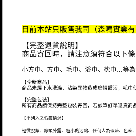
目前本站只販售我司（森鳴實業有
【完整退貨說明】
商品寄回時，請注意須符合以下條
小方巾、方巾、毛巾、浴巾、枕巾…等為
【全新商品】
商品未經下水洗滌、沾染異物造成磨損髒污，毛巾使
【完整包裝
】
所有商品請保持完整包裝寄回，若該筆訂單退貨商品
【不列入之瑕疵情況】
輕微脫線、線頭外露、極小的污點、任何人為瑕疵、色差