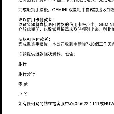
完成退貨手續後，GEMINI 双星毛巾自確認接收
※以信用卡付款者：
退貨金額將直接退回付款的信用卡帳戶中。GEMI
介於此期間，以致當月帳單未及時標列出來，則此
※以ATM付款者：
完成退貨手續後，本公司收到申請後7-10個工作天
※請提供退款帳號資料，包含：
銀行
銀行分行
帳 號
戶 名
如有任何疑問請來電客服中心(05)622-1111或
HUW