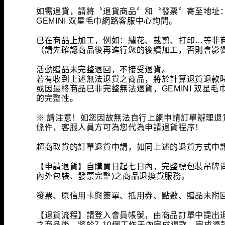
如需退貨，請將〝退貨商品〞和〝發票〞寄至地址：
GEMINI 双星毛巾網路客服中心詢問。
已在商品上加工，例如：繡花、裁剪、打印…等非
（請先確認商品後再進行您的後續加工，否則會影
活動贈品未完整退回，不接受退貨。
若有收到上述無法退貨之商品，將於計算退貨退款
或因最終商品已非完整無法退貨，GEMINI 双星
的完整性。
※ 請注意！如您因故無法自行上網申請訂單辦理
條件，客服人員方可為您代為申請退貨程序！
超商取貨的訂單退貨申請，如同上述的退貨方式申
【申請退貨】自購買日起七日內，完整標包裝吊牌尚
內外包裝、發票完整)之商品退換貨服務。
發票、原信用卡與簽單、抵用券、點數、贈品未附
【退貨流程】請登入會員帳號，由商品訂單中提出退
之商品後，將於7-10個工作天內完成退款，完成