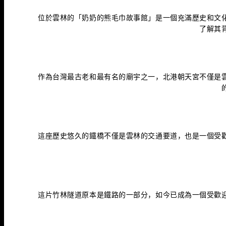
位於雲林的「奶奶的熊毛巾故事館」是一個充滿歷史和文
了解其
作為台灣最古老和最有名的廟宇之一，北港朝天宮不僅是
這座歷史悠久的鐵橋不僅是雲林的交通要道，也是一個受
這片竹林隧道原本是鐵路的一部分，如今已成為一個受歡