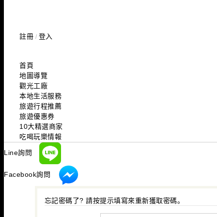
註冊
登入
/
首頁
地圖導覽
觀光工廠
本地生活服務
旅遊行程推薦
旅遊優惠券
10大精選商家
吃喝玩樂情報
Line詢問
Facebook詢問
忘記密碼了? 請按提示填寫來重新獲取密碼。