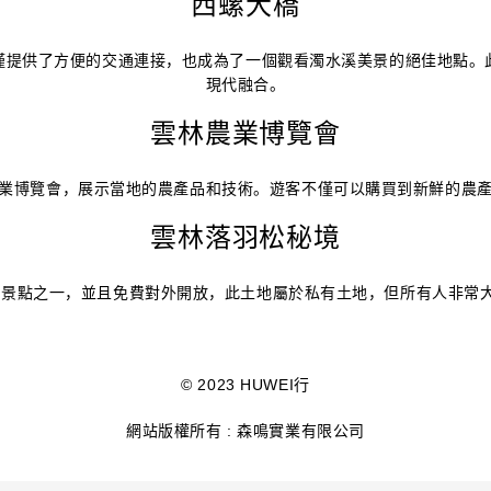
西螺大橋
僅提供了方便的交通連接，也成為了一個觀看濁水溪美景的絕佳地點。
現代融合。
雲林農業博覽會
業博覽會，展示當地的農產品和技術。遊客不僅可以購買到新鮮的農
雲林落羽松秘境
松景點之一
，並且免費對外開放
，此土地屬於私有土地
，但所有人非常
© 2023 HUWEI行
網站版權所有 : 森鳴實業有限公司