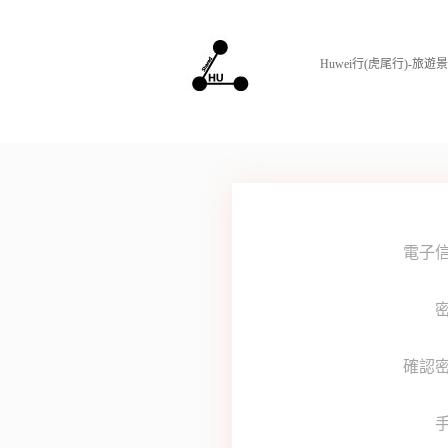
Huwei行(虎尾行)-旅
電子
密
確認