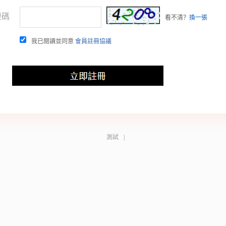
證碼
看不清？
換一張
我已閱讀並同意
會員註冊協議
測試
|